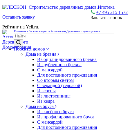
Ипотека
+7 495 215 1572
Оставить заявку
Заказать звонок
Рейтинг на Yell.ru.
Компания «Лескон» входит в Ассоциацию Деревянного домостроения
Проекты домов
Дома из бревна
Из оцилиндрованного бревна
Из рубленного бревна
С мансардой
Для постоянного проживания
Со вторым светом
С верандой (террасой)
Из сосны
Из лиственницы
Из кедра
Дома из бруса
Из клеёного бруса
Из профилированного бруса
С мансардой
Для постоянного проживания