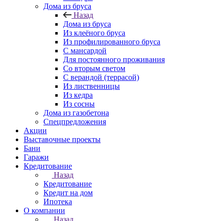
Дома из бруса
Назад
Дома из бруса
Из клеёного бруса
Из профилированного бруса
С мансардой
Для постоянного проживания
Со вторым светом
С верандой (террасой)
Из лиственницы
Из кедра
Из сосны
Дома из газобетона
Спецпредложения
Акции
Выставочные проекты
Бани
Гаражи
Кредитование
Назад
Кредитование
Кредит на дом
Ипотека
О компании
Назад