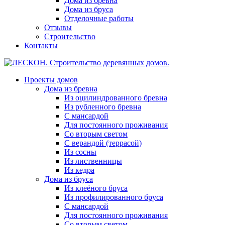
Дома из бревна
Дома из бруса
Отделочные работы
Отзывы
Строительство
Контакты
Проекты домов
Дома из бревна
Из оцилиндрованного бревна
Из рубленного бревна
С мансардой
Для постоянного проживания
Со вторым светом
С верандой (террасой)
Из сосны
Из лиственницы
Из кедра
Дома из бруса
Из клеёного бруса
Из профилированного бруса
С мансардой
Для постоянного проживания
Со вторым светом