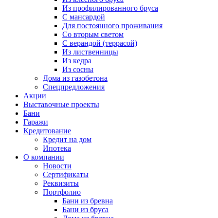
Из профилированного бруса
С мансардой
Для постоянного проживания
Со вторым светом
С верандой (террасой)
Из лиственницы
Из кедра
Из сосны
Дома из газобетона
Спецпредложения
Акции
Выставочные проекты
Бани
Гаражи
Кредитование
Кредит на дом
Ипотека
О компании
Новости
Сертификаты
Реквизиты
Портфолио
Бани из бревна
Бани из бруса