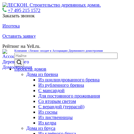
+7 495 215 1572
Заказать звонок
Ипотека
Оставить заявку
Рейтинг на Yell.ru.
Компания «Лескон» входит в Ассоциацию Деревянного домостроения
Проекты домов
Дома из бревна
Из оцилиндрованного бревна
Из рубленного бревна
С мансардой
Для постоянного проживания
Со вторым светом
С верандой (террасой)
Из сосны
Из лиственницы
Из кедра
Дома из бруса
Из клеёного бруса