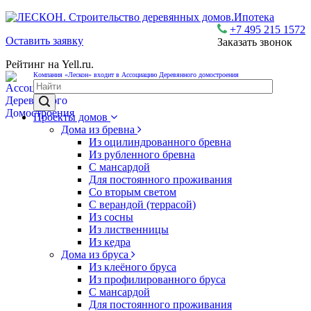
Ипотека
+7 495 215 1572
Оставить заявку
Заказать звонок
Рейтинг на Yell.ru.
Компания «Лескон» входит в Ассоциацию Деревянного домостроения
Проекты домов
Дома из бревна
Из оцилиндрованного бревна
Из рубленного бревна
С мансардой
Для постоянного проживания
Со вторым светом
С верандой (террасой)
Из сосны
Из лиственницы
Из кедра
Дома из бруса
Из клеёного бруса
Из профилированного бруса
С мансардой
Для постоянного проживания