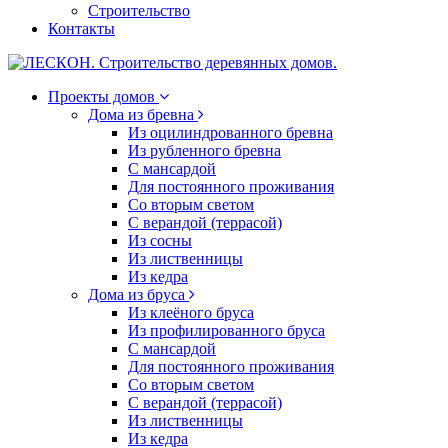
Строительство
Контакты
Проекты домов
Дома из бревна
Из оцилиндрованного бревна
Из рубленного бревна
С мансардой
Для постоянного проживания
Со вторым светом
С верандой (террасой)
Из сосны
Из лиственницы
Из кедра
Дома из бруса
Из клеёного бруса
Из профилированного бруса
С мансардой
Для постоянного проживания
Со вторым светом
С верандой (террасой)
Из лиственницы
Из кедра