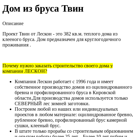
Дом из бруса Твин
Описание
Проект Твин от Лескон - это 382 кв.м. теплого дома из
клееного бруса. Дом предназначен для круглогодичного
проживания .
Почему нужно заказать строительство своего дома у
компании ЛЕСКОН?
Компания Лескон работает с 1996 года и имеет
собственное производство домов из оцилиндрованного
бревна и профилированного бруса в Кировской
области.Для производства домов используется только
СЕВЕРНЫЙ лес зимней заготовки.
Построим любой из наших или индивидуальных
проектов в любом материале: оцилиндрованное бревно,
рубленное бревно, профилированный брус камерной
сушки, клееный брус.
В штате только прорабы со строительным образованием
и опытом работы более 25 лет. - Более 10 лет рубим и