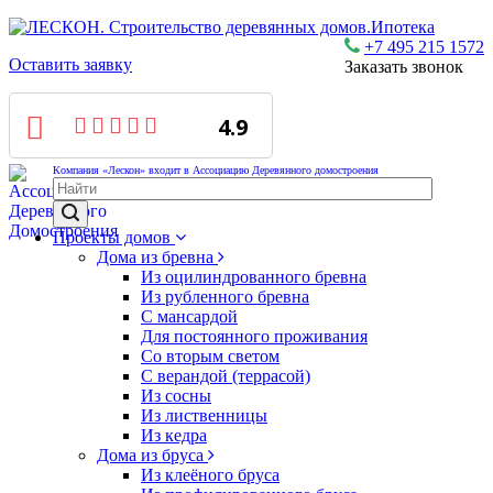
Ипотека
+7 495 215 1572
Оставить заявку
Заказать звонок
4.9
Компания «Лескон» входит в Ассоциацию Деревянного домостроения
Проекты домов
Дома из бревна
Из оцилиндрованного бревна
Из рубленного бревна
С мансардой
Для постоянного проживания
Со вторым светом
С верандой (террасой)
Из сосны
Из лиственницы
Из кедра
Дома из бруса
Из клеёного бруса