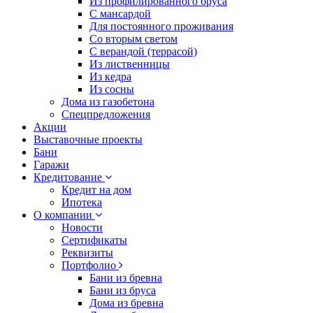
Из профилированного бруса
С мансардой
Для постоянного проживания
Со вторым светом
С верандой (террасой)
Из лиственницы
Из кедра
Из сосны
Дома из газобетона
Спецпредложения
Акции
Выставочные проекты
Бани
Гаражи
Кредитование
Кредит на дом
Ипотека
О компании
Новости
Сертификаты
Реквизиты
Портфолио
Бани из бревна
Бани из бруса
Дома из бревна