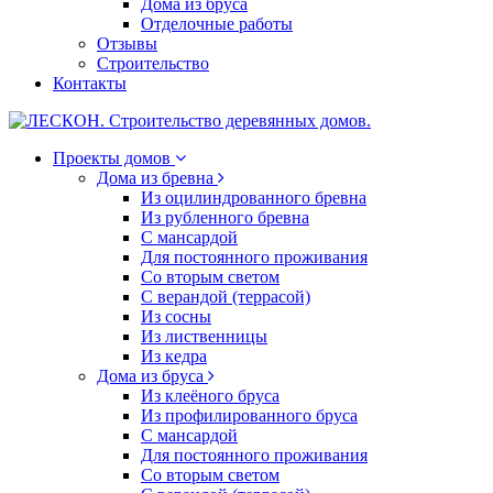
Дома из бруса
Отделочные работы
Отзывы
Строительство
Контакты
Проекты домов
Дома из бревна
Из оцилиндрованного бревна
Из рубленного бревна
С мансардой
Для постоянного проживания
Со вторым светом
С верандой (террасой)
Из сосны
Из лиственницы
Из кедра
Дома из бруса
Из клеёного бруса
Из профилированного бруса
С мансардой
Для постоянного проживания
Со вторым светом