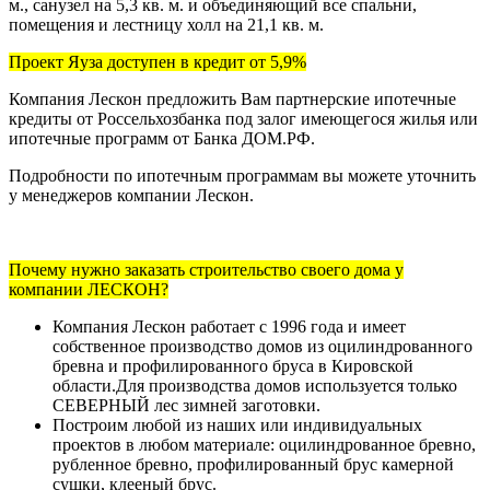
м., санузел на 5,3 кв. м. и объединяющий все спальни,
помещения и лестницу холл на 21,1 кв. м.
Проект Яуза доступен в кредит от 5,9%
Компания Лескон предложить Вам партнерские ипотечные
кредиты от Россельхозбанка под залог имеющегося жилья или
ипотечные программ от Банка ДОМ.РФ.
Подробности по ипотечным программам вы можете уточнить
у менеджеров компании Лескон.
Почему нужно заказать строительство своего дома у
компании ЛЕСКОН?
Компания Лескон работает с 1996 года и имеет
собственное производство домов из оцилиндрованного
бревна и профилированного бруса в Кировской
области.Для производства домов используется только
СЕВЕРНЫЙ лес зимней заготовки.
Построим любой из наших или индивидуальных
проектов в любом материале: оцилиндрованное бревно,
рубленное бревно, профилированный брус камерной
сушки, клееный брус.