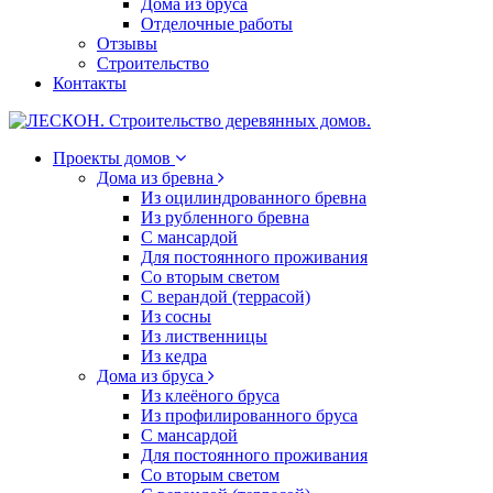
Дома из бруса
Отделочные работы
Отзывы
Строительство
Контакты
Проекты домов
Дома из бревна
Из оцилиндрованного бревна
Из рубленного бревна
С мансардой
Для постоянного проживания
Со вторым светом
С верандой (террасой)
Из сосны
Из лиственницы
Из кедра
Дома из бруса
Из клеёного бруса
Из профилированного бруса
С мансардой
Для постоянного проживания
Со вторым светом