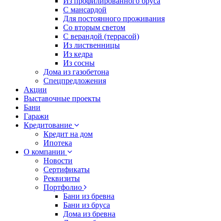
Из профилированного бруса
С мансардой
Для постоянного проживания
Со вторым светом
С верандой (террасой)
Из лиственницы
Из кедра
Из сосны
Дома из газобетона
Спецпредложения
Акции
Выставочные проекты
Бани
Гаражи
Кредитование
Кредит на дом
Ипотека
О компании
Новости
Сертификаты
Реквизиты
Портфолио
Бани из бревна
Бани из бруса
Дома из бревна