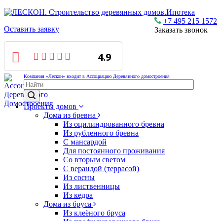
Ипотека
+7 495 215 1572
Оставить заявку
Заказать звонок
4.9
Компания «Лескон» входит в Ассоциацию Деревянного домостроения
Проекты домов
Дома из бревна
Из оцилиндрованного бревна
Из рубленного бревна
С мансардой
Для постоянного проживания
Со вторым светом
С верандой (террасой)
Из сосны
Из лиственницы
Из кедра
Дома из бруса
Из клеёного бруса