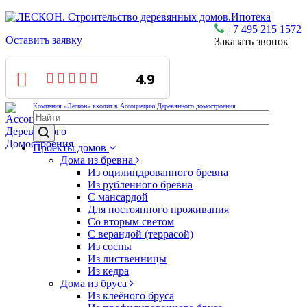
Ипотека
+7 495 215 1572
Оставить заявку
Заказать звонок
4.9
Компания «Лескон» входит в Ассоциацию Деревянного домостроения
Проекты домов
Дома из бревна
Из оцилиндрованного бревна
Из рубленного бревна
С мансардой
Для постоянного проживания
Со вторым светом
С верандой (террасой)
Из сосны
Из лиственницы
Из кедра
Дома из бруса
Из клеёного бруса