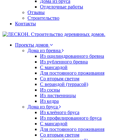
Дома из бруса
Отделочные работы
Отзывы
Строительство
Контакты
Проекты домов
Дома из бревна
Из оцилиндрованного бревна
Из рубленного бревна
С мансардой
Для постоянного проживания
Со вторым светом
С верандой (террасой)
Из сосны
Из лиственницы
Из кедра
Дома из бруса
Из клеёного бруса
Из профилированного бруса
С мансардой
Для постоянного проживания
Со вторым светом