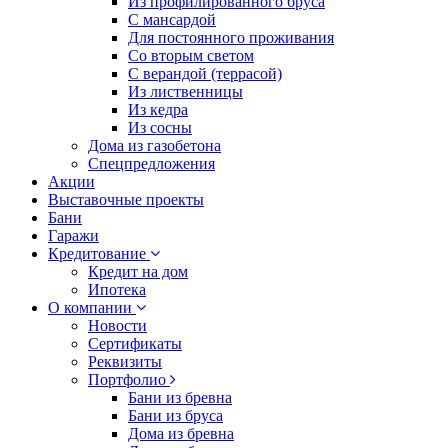
Из профилированного бруса
С мансардой
Для постоянного проживания
Со вторым светом
С верандой (террасой)
Из лиственницы
Из кедра
Из сосны
Дома из газобетона
Спецпредложения
Акции
Выставочные проекты
Бани
Гаражи
Кредитование
Кредит на дом
Ипотека
О компании
Новости
Сертификаты
Реквизиты
Портфолио
Бани из бревна
Бани из бруса
Дома из бревна