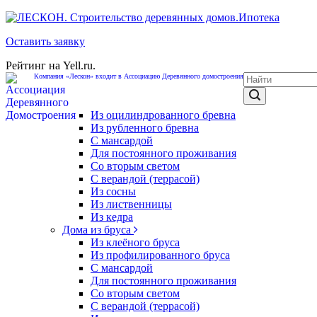
Ипотека
Оставить заявку
Рейтинг на Yell.ru.
Компания «Лескон» входит в Ассоциацию Деревянного домостроения
Из оцилиндрованного бревна
Из рубленного бревна
С мансардой
Для постоянного проживания
Со вторым светом
С верандой (террасой)
Из сосны
Из лиственницы
Из кедра
Дома из бруса
Из клеёного бруса
Из профилированного бруса
С мансардой
Для постоянного проживания
Со вторым светом
С верандой (террасой)