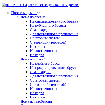
Проекты домов
Дома из бревна
Из оцилиндрованного бревна
Из рубленного бревна
С мансардой
Для постоянного проживания
Со вторым светом
С верандой (террасой)
Из сосны
Из лиственницы
Из кедра
Дома из бруса
Из клеёного бруса
Из профилированного бруса
С мансардой
Для постоянного проживания
Со вторым светом
С верандой (террасой)
Из лиственницы
Из кедра
Из сосны
Дома из газобетона