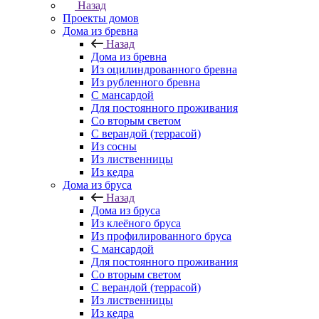
Назад
Проекты домов
Дома из бревна
Назад
Дома из бревна
Из оцилиндрованного бревна
Из рубленного бревна
С мансардой
Для постоянного проживания
Со вторым светом
С верандой (террасой)
Из сосны
Из лиственницы
Из кедра
Дома из бруса
Назад
Дома из бруса
Из клеёного бруса
Из профилированного бруса
С мансардой
Для постоянного проживания
Со вторым светом
С верандой (террасой)
Из лиственницы
Из кедра