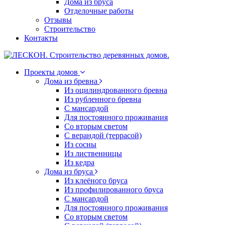
Дома из бруса
Отделочные работы
Отзывы
Строительство
Контакты
Проекты домов
Дома из бревна
Из оцилиндрованного бревна
Из рубленного бревна
С мансардой
Для постоянного проживания
Со вторым светом
С верандой (террасой)
Из сосны
Из лиственницы
Из кедра
Дома из бруса
Из клеёного бруса
Из профилированного бруса
С мансардой
Для постоянного проживания
Со вторым светом