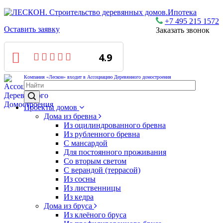
Ипотека
+7 495 215 1572
Оставить заявку
Заказать звонок
4.9
Компания «Лескон» входит в Ассоциацию Деревянного домостроения
Проекты домов
Дома из бревна
Из оцилиндрованного бревна
Из рубленного бревна
С мансардой
Для постоянного проживания
Со вторым светом
С верандой (террасой)
Из сосны
Из лиственницы
Из кедра
Дома из бруса
Из клеёного бруса