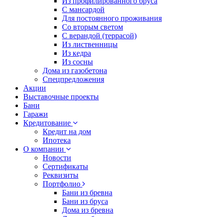
Из профилированного бруса
С мансардой
Для постоянного проживания
Со вторым светом
С верандой (террасой)
Из лиственницы
Из кедра
Из сосны
Дома из газобетона
Спецпредложения
Акции
Выставочные проекты
Бани
Гаражи
Кредитование
Кредит на дом
Ипотека
О компании
Новости
Сертификаты
Реквизиты
Портфолио
Бани из бревна
Бани из бруса
Дома из бревна