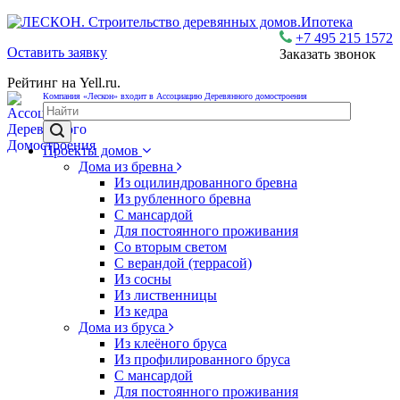
Ипотека
+7 495 215 1572
Оставить заявку
Заказать звонок
Рейтинг на Yell.ru.
Компания «Лескон» входит в Ассоциацию Деревянного домостроения
Проекты домов
Дома из бревна
Из оцилиндрованного бревна
Из рубленного бревна
С мансардой
Для постоянного проживания
Со вторым светом
С верандой (террасой)
Из сосны
Из лиственницы
Из кедра
Дома из бруса
Из клеёного бруса
Из профилированного бруса
С мансардой
Для постоянного проживания