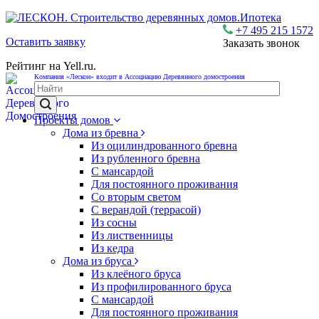
Ипотека
+7 495 215 1572
Оставить заявку
Заказать звонок
Рейтинг на Yell.ru.
Компания «Лескон» входит в Ассоциацию Деревянного домостроения
Проекты домов
Дома из бревна
Из оцилиндрованного бревна
Из рубленного бревна
С мансардой
Для постоянного проживания
Со вторым светом
С верандой (террасой)
Из сосны
Из лиственницы
Из кедра
Дома из бруса
Из клеёного бруса
Из профилированного бруса
С мансардой
Для постоянного проживания