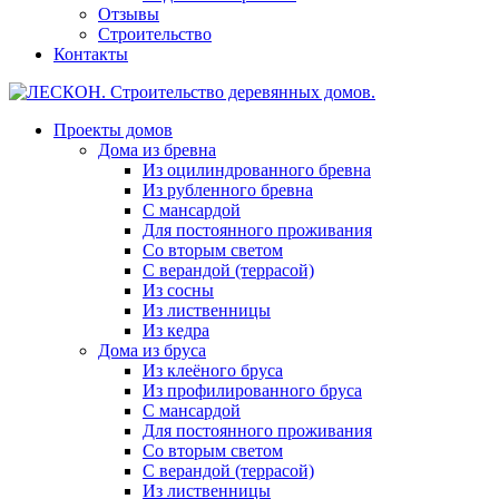
Отзывы
Строительство
Контакты
Проекты домов
Дома из бревна
Из оцилиндрованного бревна
Из рубленного бревна
С мансардой
Для постоянного проживания
Со вторым светом
С верандой (террасой)
Из сосны
Из лиственницы
Из кедра
Дома из бруса
Из клеёного бруса
Из профилированного бруса
С мансардой
Для постоянного проживания
Со вторым светом
С верандой (террасой)
Из лиственницы