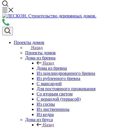
Проекты домов
Назад
Проекты домов
Дома из бревна
Назад
Дома из бревна
Из оцилиндрованного бревна
Из рубленного бревна
С мансардой
Для постоянного проживания
Со вторым светом
С верандой (террасой)
Из сосны
Из лиственницы
Из кедра
Дома из бруса
Назад