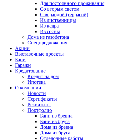
Для постоянного проживания
Со вторым светом
С верандой (террасой)
Из лиственницы
Из кедра
Из сосны
Дома из газобетона
Спецпредложения
Акции
Выставочные проекты
Бани
Гаражи
Кредитование
Кредит на дом
Ипотека
О компании
Новости
Сертификаты
Реквизиты
Портфолио
Бани из бревна
Бани из бруса
Дома из бревна
Дома из бруса
Отделочные работы