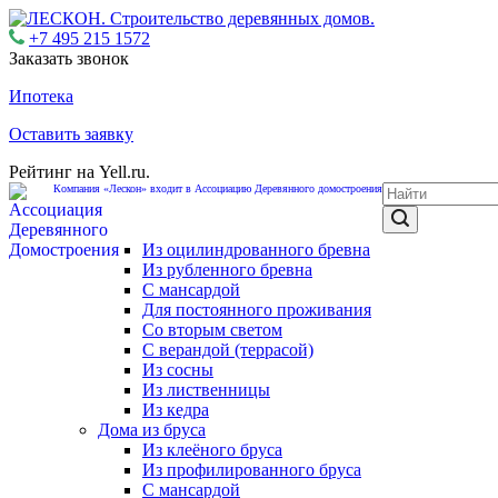
+7 495 215 1572
Заказать звонок
Ипотека
Оставить заявку
Рейтинг на Yell.ru.
Компания «Лескон» входит в Ассоциацию Деревянного домостроения
Из оцилиндрованного бревна
Из рубленного бревна
С мансардой
Для постоянного проживания
Со вторым светом
С верандой (террасой)
Из сосны
Из лиственницы
Из кедра
Дома из бруса
Из клеёного бруса
Из профилированного бруса
С мансардой