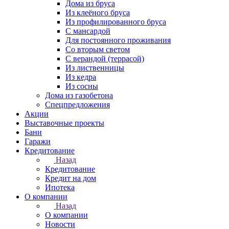
Дома из бруса
Из клеёного бруса
Из профилированного бруса
С мансардой
Для постоянного проживания
Со вторым светом
С верандой (террасой)
Из лиственницы
Из кедра
Из сосны
Дома из газобетона
Спецпредложения
Акции
Выставочные проекты
Бани
Гаражи
Кредитование
Назад
Кредитование
Кредит на дом
Ипотека
О компании
Назад
О компании
Новости