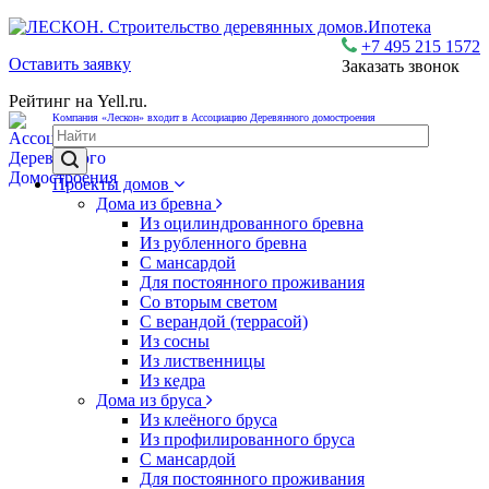
Ипотека
+7 495 215 1572
Оставить заявку
Заказать звонок
Рейтинг на Yell.ru.
Компания «Лескон» входит в Ассоциацию Деревянного домостроения
Проекты домов
Дома из бревна
Из оцилиндрованного бревна
Из рубленного бревна
С мансардой
Для постоянного проживания
Со вторым светом
С верандой (террасой)
Из сосны
Из лиственницы
Из кедра
Дома из бруса
Из клеёного бруса
Из профилированного бруса
С мансардой
Для постоянного проживания