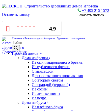
Ипотека
+7 495 215 1572
Оставить заявку
Заказать звонок
4.9
Компания «Лескон» входит в Ассоциацию Деревянного домостроения
Проекты домов
Дома из бревна
Из оцилиндрованного бревна
Из рубленного бревна
С мансардой
Для постоянного проживания
Со вторым светом
С верандой (террасой)
Из сосны
Из лиственницы
Из кедра
Дома из бруса
Из клеёного бруса