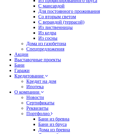
Из профилированного бруса
С мансардой
Для постоянного проживания
Со вторым светом
С верандой (террасой)
Из лиственницы
Из кедра
Из сосны
Дома из газобетона
Спецпредложения
Акции
Выставочные проекты
Бани
Гаражи
Кредитование
Кредит на дом
Ипотека
О компании
Новости
Сертификаты
Реквизиты
Портфолио
Бани из бревна
Бани из бруса
Дома из бревна