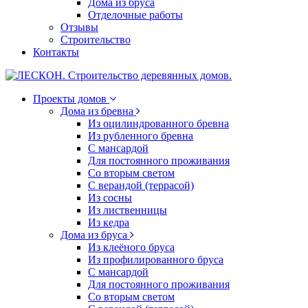
Дома из бруса
Отделочные работы
Отзывы
Строительство
Контакты
Проекты домов
Дома из бревна
Из оцилиндрованного бревна
Из рубленного бревна
С мансардой
Для постоянного проживания
Со вторым светом
С верандой (террасой)
Из сосны
Из лиственницы
Из кедра
Дома из бруса
Из клеёного бруса
Из профилированного бруса
С мансардой
Для постоянного проживания
Со вторым светом