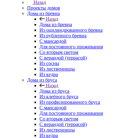
Назад
Проекты домов
Дома из бревна
Назад
Дома из бревна
Из оцилиндрованного бревна
Из рубленного бревна
С мансардой
Для постоянного проживания
Со вторым светом
С верандой (террасой)
Из сосны
Из лиственницы
Из кедра
Дома из бруса
Назад
Дома из бруса
Из клеёного бруса
Из профилированного бруса
С мансардой
Для постоянного проживания
Со вторым светом
С верандой (террасой)
Из лиственницы
Из кедра