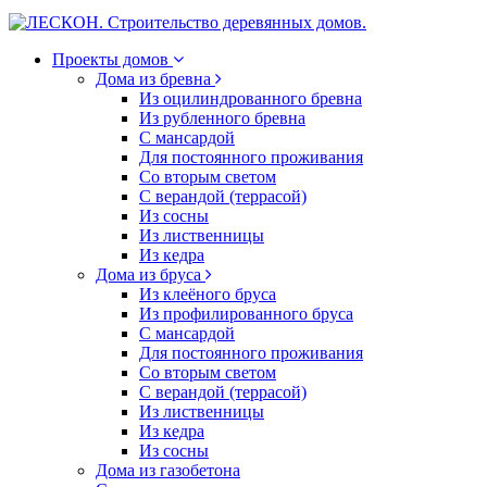
Проекты домов
Дома из бревна
Из оцилиндрованного бревна
Из рубленного бревна
С мансардой
Для постоянного проживания
Со вторым светом
С верандой (террасой)
Из сосны
Из лиственницы
Из кедра
Дома из бруса
Из клеёного бруса
Из профилированного бруса
С мансардой
Для постоянного проживания
Со вторым светом
С верандой (террасой)
Из лиственницы
Из кедра
Из сосны
Дома из газобетона