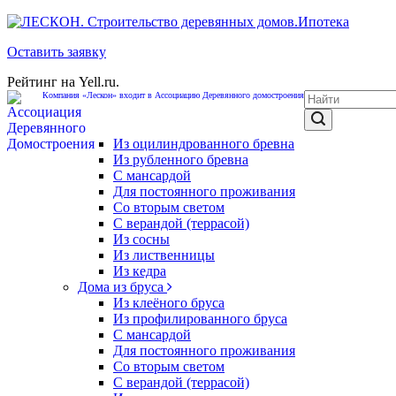
Ипотека
Оставить заявку
Рейтинг на Yell.ru.
Компания «Лескон» входит в Ассоциацию Деревянного домостроения
Из оцилиндрованного бревна
Из рубленного бревна
С мансардой
Для постоянного проживания
Со вторым светом
С верандой (террасой)
Из сосны
Из лиственницы
Из кедра
Дома из бруса
Из клеёного бруса
Из профилированного бруса
С мансардой
Для постоянного проживания
Со вторым светом
С верандой (террасой)