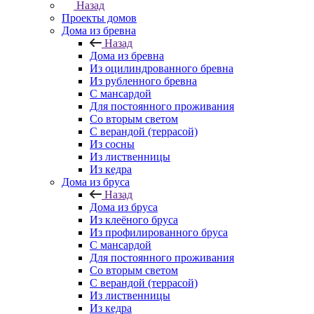
Назад
Проекты домов
Дома из бревна
Назад
Дома из бревна
Из оцилиндрованного бревна
Из рубленного бревна
С мансардой
Для постоянного проживания
Со вторым светом
С верандой (террасой)
Из сосны
Из лиственницы
Из кедра
Дома из бруса
Назад
Дома из бруса
Из клеёного бруса
Из профилированного бруса
С мансардой
Для постоянного проживания
Со вторым светом
С верандой (террасой)
Из лиственницы
Из кедра