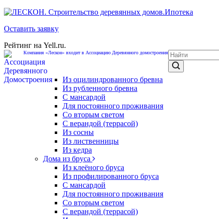
Ипотека
Оставить заявку
Рейтинг на Yell.ru.
Компания «Лескон» входит в Ассоциацию Деревянного домостроения
Из оцилиндрованного бревна
Из рубленного бревна
С мансардой
Для постоянного проживания
Со вторым светом
С верандой (террасой)
Из сосны
Из лиственницы
Из кедра
Дома из бруса
Из клеёного бруса
Из профилированного бруса
С мансардой
Для постоянного проживания
Со вторым светом
С верандой (террасой)