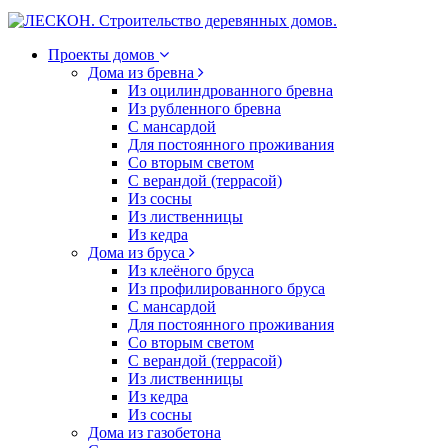
Проекты домов
Дома из бревна
Из оцилиндрованного бревна
Из рубленного бревна
С мансардой
Для постоянного проживания
Со вторым светом
С верандой (террасой)
Из сосны
Из лиственницы
Из кедра
Дома из бруса
Из клеёного бруса
Из профилированного бруса
С мансардой
Для постоянного проживания
Со вторым светом
С верандой (террасой)
Из лиственницы
Из кедра
Из сосны
Дома из газобетона