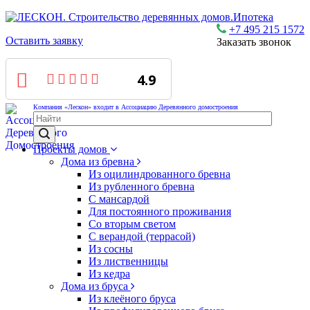
Ипотека
+7 495 215 1572
Оставить заявку
Заказать звонок
4.9
Компания «Лескон» входит в Ассоциацию Деревянного домостроения
Проекты домов
Дома из бревна
Из оцилиндрованного бревна
Из рубленного бревна
С мансардой
Для постоянного проживания
Со вторым светом
С верандой (террасой)
Из сосны
Из лиственницы
Из кедра
Дома из бруса
Из клеёного бруса