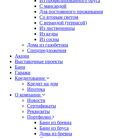
Из профилированного бруса
С мансардой
Для постоянного проживания
Со вторым светом
С верандой (террасой)
Из лиственницы
Из кедра
Из сосны
Дома из газобетона
Спецпредложения
Акции
Выставочные проекты
Бани
Гаражи
Кредитование
Кредит на дом
Ипотека
О компании
Новости
Сертификаты
Реквизиты
Портфолио
Бани из бревна
Бани из бруса
Дома из бревна