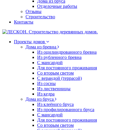
Дома из бруса
Отделочные работы
Отзывы
Строительство
Контакты
Проекты домов
Дома из бревна
Из оцилиндрованного бревна
Из рубленного бревна
С мансардой
Для постоянного проживания
Со вторым светом
С верандой (террасой)
Из сосны
Из лиственницы
Из кедра
Дома из бруса
Из клеёного бруса
Из профилированного бруса
С мансардой
Для постоянного проживания
Со вторым светом