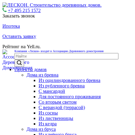
+7 495 215 1572
Заказать звонок
Ипотека
Оставить заявку
Рейтинг на Yell.ru.
Компания «Лескон» входит в Ассоциацию Деревянного домостроения
Проекты домов
Дома из бревна
Из оцилиндрованного бревна
Из рубленного бревна
С мансардой
Для постоянного проживания
Со вторым светом
С верандой (террасой)
Из сосны
Из лиственницы
Из кедра
Дома из бруса
Из клеёного бруса