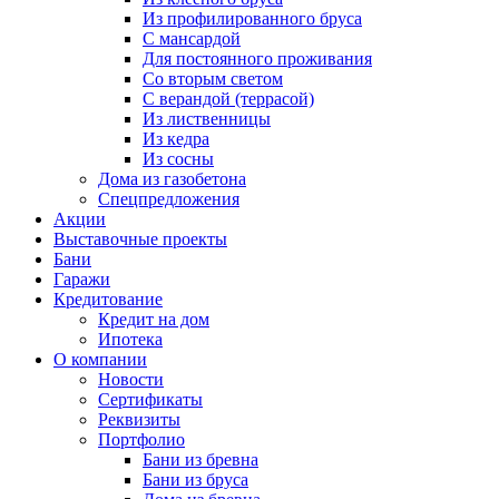
Из профилированного бруса
С мансардой
Для постоянного проживания
Со вторым светом
С верандой (террасой)
Из лиственницы
Из кедра
Из сосны
Дома из газобетона
Спецпредложения
Акции
Выставочные проекты
Бани
Гаражи
Кредитование
Кредит на дом
Ипотека
О компании
Новости
Сертификаты
Реквизиты
Портфолио
Бани из бревна
Бани из бруса