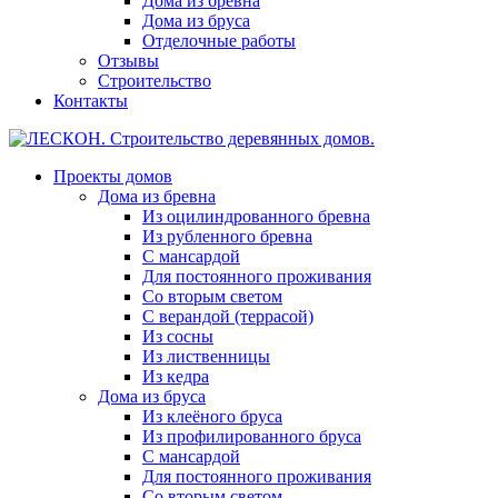
Дома из бревна
Дома из бруса
Отделочные работы
Отзывы
Строительство
Контакты
Проекты домов
Дома из бревна
Из оцилиндрованного бревна
Из рубленного бревна
С мансардой
Для постоянного проживания
Со вторым светом
С верандой (террасой)
Из сосны
Из лиственницы
Из кедра
Дома из бруса
Из клеёного бруса
Из профилированного бруса
С мансардой
Для постоянного проживания
Со вторым светом