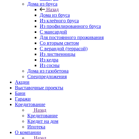
Дома из бруса
Назад
Дома из бруса
Из клеёного бруса
Из профилированного бруса
С мансардой
Для постоянного проживания
Со вторым светом
С верандой (террасой)
Из лиственницы
Из кедра
Из сосны
Дома из газобетона
Спецпредложения
Акции
Выставочные проекты
Бани
Гаражи
Кредитование
Назад
Кредитование
Кредит на дом
Ипотека
О компании
Назад