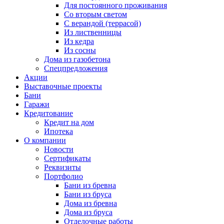
Для постоянного проживания
Со вторым светом
С верандой (террасой)
Из лиственницы
Из кедра
Из сосны
Дома из газобетона
Спецпредложения
Акции
Выставочные проекты
Бани
Гаражи
Кредитование
Кредит на дом
Ипотека
О компании
Новости
Сертификаты
Реквизиты
Портфолио
Бани из бревна
Бани из бруса
Дома из бревна
Дома из бруса
Отделочные работы