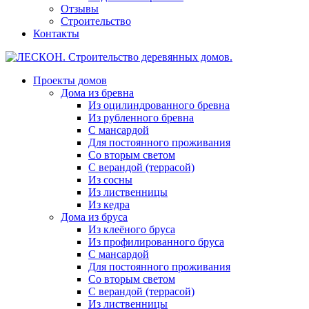
Отзывы
Строительство
Контакты
Проекты домов
Дома из бревна
Из оцилиндрованного бревна
Из рубленного бревна
С мансардой
Для постоянного проживания
Со вторым светом
С верандой (террасой)
Из сосны
Из лиственницы
Из кедра
Дома из бруса
Из клеёного бруса
Из профилированного бруса
С мансардой
Для постоянного проживания
Со вторым светом
С верандой (террасой)
Из лиственницы