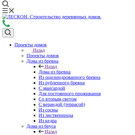
Проекты домов
Назад
Проекты домов
Дома из бревна
Назад
Дома из бревна
Из оцилиндрованного бревна
Из рубленного бревна
С мансардой
Для постоянного проживания
Со вторым светом
С верандой (террасой)
Из сосны
Из лиственницы
Из кедра
Дома из бруса
Назад