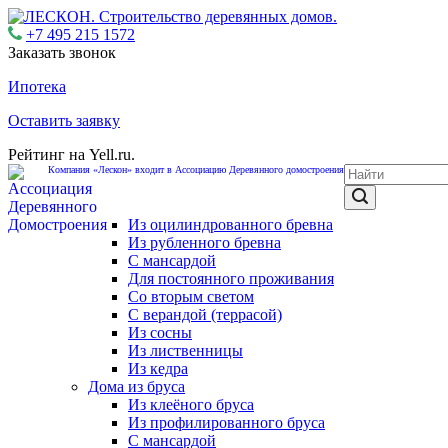
+7 495 215 1572
Заказать звонок
Ипотека
Оставить заявку
Рейтинг на Yell.ru.
Компания «Лескон» входит в Ассоциацию Деревянного домостроения
Из оцилиндрованного бревна
Из рубленного бревна
С мансардой
Для постоянного проживания
Со вторым светом
С верандой (террасой)
Из сосны
Из лиственницы
Из кедра
Дома из бруса
Из клеёного бруса
Из профилированного бруса
С мансардой