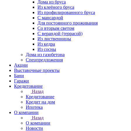
Дома из бруса
Из клеёного бруса
Из профилированного бруса
С мансардой
Для постоянного проживания
Со вторым светом
С верандой (террасой)
Из лиственницы
Из кедра
Из сосны
Дома из газобетона
Спецпредложения
Акции
Выставочные проекты
Бани
Гаражи
Кредитование
Назад
Кредитование
Кредит на дом
Ипотека
О компании
Назад
О компании
Новости