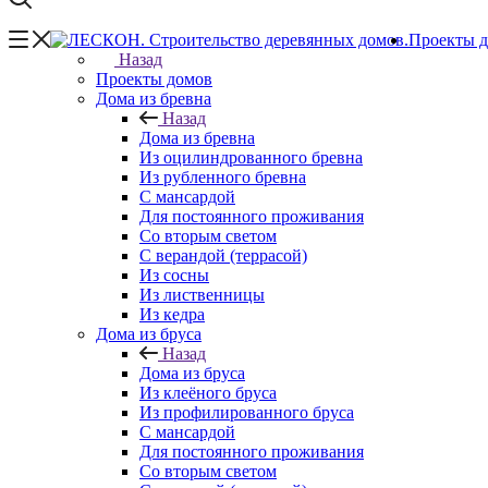
Проекты 
Назад
Проекты домов
Дома из бревна
Назад
Дома из бревна
Из оцилиндрованного бревна
Из рубленного бревна
С мансардой
Для постоянного проживания
Со вторым светом
С верандой (террасой)
Из сосны
Из лиственницы
Из кедра
Дома из бруса
Назад
Дома из бруса
Из клеёного бруса
Из профилированного бруса
С мансардой
Для постоянного проживания
Со вторым светом