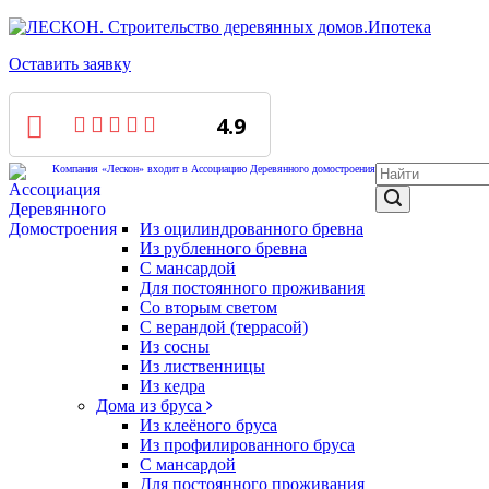
Ипотека
Оставить заявку
4.9
Компания «Лескон» входит в Ассоциацию Деревянного домостроения
Из оцилиндрованного бревна
Из рубленного бревна
С мансардой
Для постоянного проживания
Со вторым светом
С верандой (террасой)
Из сосны
Из лиственницы
Из кедра
Дома из бруса
Из клеёного бруса
Из профилированного бруса
С мансардой
Для постоянного проживания